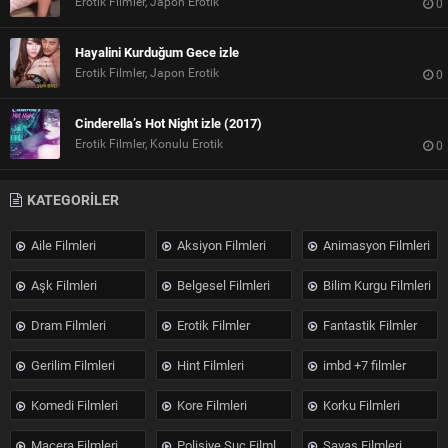
Erotik Filmler, Japon Erotik
0
Hayalini Kurduğum Gece izle
Erotik Filmler, Japon Erotik
0
Cinderella’s Hot Night izle (2017)
Erotik Filmler, Konulu Erotik
0
KATEGORİLER
Aile Filmleri
Aksiyon Filmleri
Animasyon Filmleri
Aşk Filmleri
Belgesel Filmleri
Bilim Kurgu Filmleri
Dram Filmleri
Erotik Filmler
Fantastik Filmler
Gerilim Filmleri
Hint Filmleri
imbd +7 filmler
Komedi Filmleri
Kore Filmleri
Korku Filmleri
Macera Filmleri
Polisiye Suç Filmleri
Savaş Filmleri