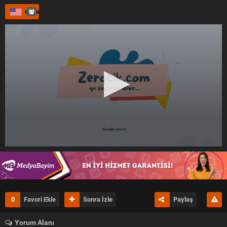
Julia'nın yakın arkadaşı Elena, cinselliğe daha açık ve özgür ruhlu
bir karakterdir. Elena, Julia'nın bastırılmış arzularını fark eder ve
orjinal dil
onu kendi sınırlamasını aşmaya teşvik eder. Elena'nın kışkırtıcı
tavsiyeleri ve tavırları, Julia'yı derin ve tutkulu bir üreme
yolculuğuna sürüklüyor. Tatilin ilk gecesinde, Elena'nın düzenlediği
bir parti, Julia'nın içinde saklı kalmış arzuları serbest bırakmasına
yol verir.
Bu sırada gruptaki diğer iki arkadaş, Zoe ve Mark, uzun süredir evli
bir çifttir. Ancak evlilikleri tutku dolu günlerden oldukça
uzaklaşmıştır. Tatil boyunca Zoe ve Mark, birbirlerine olan şeyleri
yeniden keşfederler ve cinsel hayatlarına yeni bir soluklanmaya
çalışırlar. Bu süreç, onların sadece çalıştırılması değil, kendi
bedenleri ve arzularıyla da yeniden devre kurmalarını sağlar.
Carnal Cravings
, karakterlerinin cinsellik ve arzularıyla, karmaşık
detayların ayrıntılarıyla, erotik sahneleri cesur ve şehvet dolu bir
şekilde sunuyor. Julia, Elena, Zoe ve Mark, tatil boyunca kendileriyle
hem de yenilerini keşfederler. Bu bozulmalar sırasında, ortak olarak
daha önce hiç göstermedikleri kayıtlarını açığa çıkararak, hem
duygusal hem de fiziksel olarak dönüşümü gerçekleştiriyorlar.
0
Favori Ekle
Sonra İzle
Paylaş
Yorum Alanı