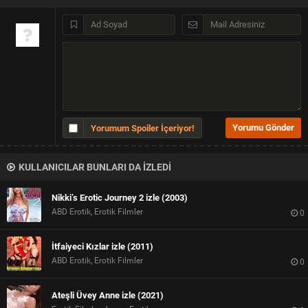
Yorumum Spoiler İçeriyor!
KULLANICILAR BUNLARI DA İZLEDİ
Nikki’s Erotic Journey 2 izle (2003)
ABD Erotik, Erotik Filmler
0
İtfaiyeci Kızlar izle (2011)
ABD Erotik, Erotik Filmler
0
Ateşli Üvey Anne izle (2021)