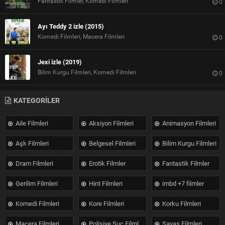
Fantastik Filmler, Komedi Filmleri
0
Ayı Teddy 2 izle (2015)
Komedi Filmleri, Macera Filmleri
0
Jexi izle (2019)
Bilim Kurgu Filmleri, Komedi Filmleri
0
KATEGORİLER
Aile Filmleri
Aksiyon Filmleri
Animasyon Filmleri
Aşk Filmleri
Belgesel Filmleri
Bilim Kurgu Filmleri
Dram Filmleri
Erotik Filmler
Fantastik Filmler
Gerilim Filmleri
Hint Filmleri
imbd +7 filmler
Komedi Filmleri
Kore Filmleri
Korku Filmleri
Macera Filmleri
Polisiye Suç Filmleri
Savaş Filmleri