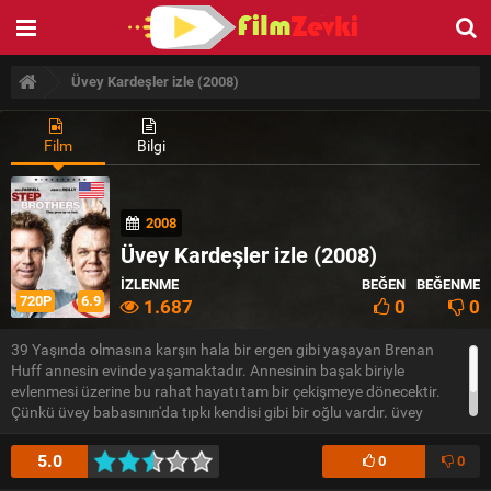
Üvey Kardeşler izle (2008)
Film
Bilgi
2008
Üvey Kardeşler izle (2008)
İZLENME
BEĞEN
BEĞENME
720P
6.9
1.687
0
0
39 Yaşında olmasına karşın hala bir ergen gibi yaşayan Brenan
Huff annesin evinde yaşamaktadır. Annesinin başak biriyle
evlenmesi üzerine bu rahat hayatı tam bir çekişmeye dönecektir.
Çünkü üvey babasının'da tıpkı kendisi gibi bir oğlu vardır. üvey
kardeşiyle aynı odayı paylaşmak zorunda olan Brenan ve Dale evde
iç savaş çıkaracaklardır.
5.0
0
0