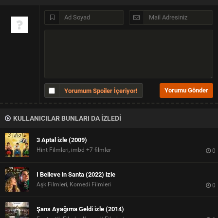
Yorumum Spoiler İçeriyor!
KULLANICILAR BUNLARI DA İZLEDİ
3 Aptal izle (2009)
Hint Filmleri, imbd +7 filmler
0
I Believe in Santa (2022) izle
Aşk Filmleri, Komedi Filmleri
0
Şans Ayağıma Geldi izle (2014)